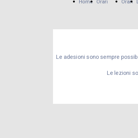
Home
Orari
Orari
Page
Bergamo
Lodi
Le adesioni sono sempre possibil
Le lezioni so